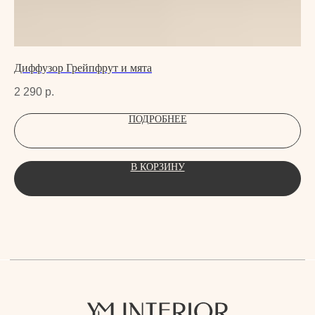
Диффузор Грейпфрут и мята
Ди
2 290
р.
2 
ПОДРОБНЕЕ
В КОРЗИНУ