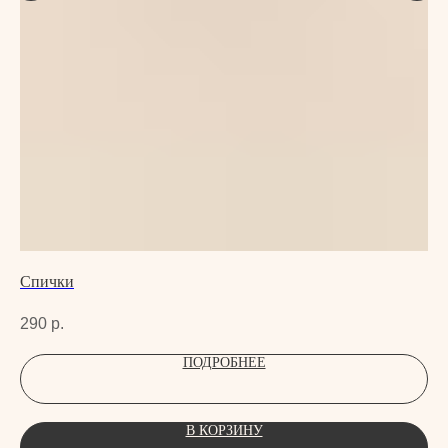
Спички
Ар
290
р.
1 
ПОДРОБНЕЕ
В КОРЗИНУ